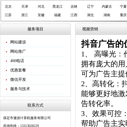
北京
天津
河北
黑龙江
吉林
辽宁
内蒙古
宁夏
江苏
浙江
安徽
福建
江西
湖北
湖南
重庆
服务项目
视频营销
抖音广告的
网站建设
网站推广
1、 高曝光
400电话
拥有庞大的用
优惠套餐
可为广告主提
微信开发
2、高转化：
服务与技术
能够更好地激
告转化率。
联系方式
3、效果可控
保定市遨游计算机服务有限公司
帮助广告主实
咨询热线：13313028229